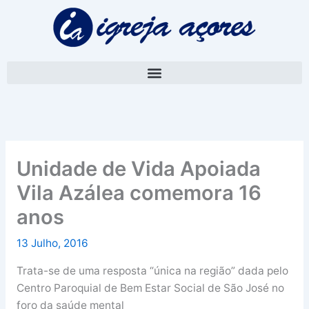
Skip
A
to
r
content
q
u
i
v
o
Unidade de Vida Apoiada
Vila Azálea comemora 16
anos
13 Julho, 2016
Trata-se de uma resposta “única na região” dada pelo
Centro Paroquial de Bem Estar Social de São José no
foro da saúde mental