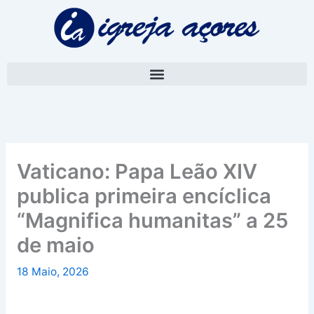
Skip
A
to
r
content
q
u
i
v
o
Vaticano: Papa Leão XIV
publica primeira encíclica
“Magnifica humanitas” a 25
de maio
18 Maio, 2026