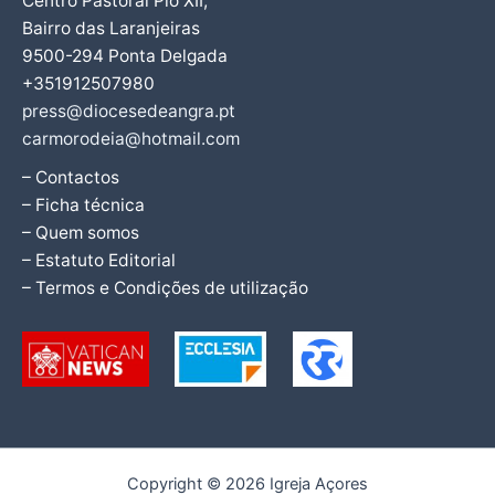
Centro Pastoral Pio XII,
Bairro das Laranjeiras
9500-294 Ponta Delgada
+351912507980
press@diocesedeangra.pt
carmorodeia@hotmail.com
– Contactos
– Ficha técnica
– Quem somos
– Estatuto Editorial
– Termos e Condições de utilização
Copyright © 2026 Igreja Açores