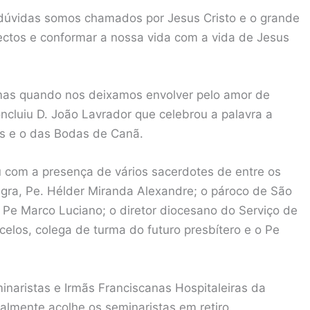
dúvidas somos chamados por Jesus Cristo e o grande
ectos e conformar a nossa vida com a vida de Jesus
 mas quando nos deixamos envolver pelo amor de
ncluiu D. João Lavrador que celebrou a palavra a
as e o das Bodas de Canã.
ou com a presença de vários sacerdotes de entre os
ngra, Pe. Hélder Miranda Alexandre; o pároco de São
, Pe Marco Luciano; o diretor diocesano do Serviço de
elos, colega de turma do futuro presbítero e o Pe
inaristas e Irmãs Franciscanas Hospitaleiras da
lmente acolhe os seminaristas em retiro.