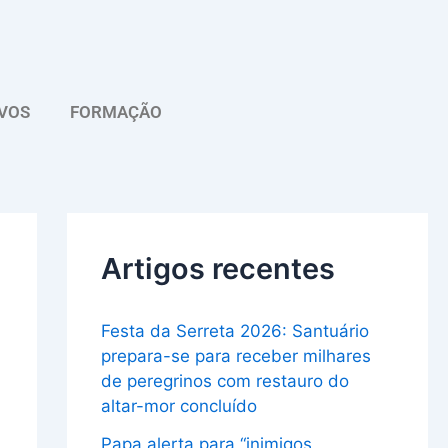
A
r
q
VOS
FORMAÇÃO
u
i
v
o
Artigos recentes
Festa da Serreta 2026: Santuário
prepara-se para receber milhares
de peregrinos com restauro do
altar-mor concluído
Papa alerta para “inimigos