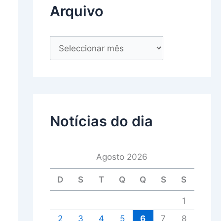
Arquivo
Notícias do dia
Agosto 2026
D
S
T
Q
Q
S
S
1
2
3
4
5
6
7
8