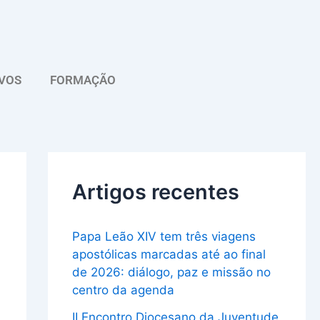
A
r
q
VOS
FORMAÇÃO
u
i
v
o
Artigos recentes
Papa Leão XIV tem três viagens
apostólicas marcadas até ao final
de 2026: diálogo, paz e missão no
centro da agenda
II Encontro Diocesano da Juventude