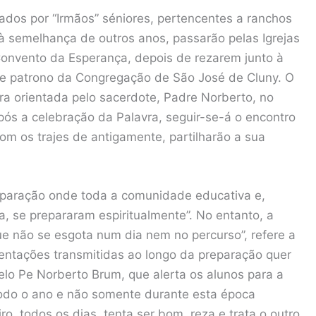
dos por “Irmãos” séniores, pertencentes a ranchos
à semelhança de outros anos, passarão pelas Igrejas
onvento da Esperança, depois de rezarem junto à
a e patrono da Congregação de São José de Cluny. O
ra orientada pelo sacerdote, Padre Norberto, no
pós a celebração da Palavra, seguir-se-á o encontro
om os trajes de antigamente, partilharão a sua
eparação onde toda a comunidade educativa e,
a, se prepararam espiritualmente”. No entanto, a
 não se esgota num dia nem no percurso”, refere a
ientações transmitidas ao longo da preparação quer
elo Pe Norberto Brum, que alerta os alunos para a
todo o ano e não somente durante esta época
, todos os dias, tenta ser bom, reza e trata o outro