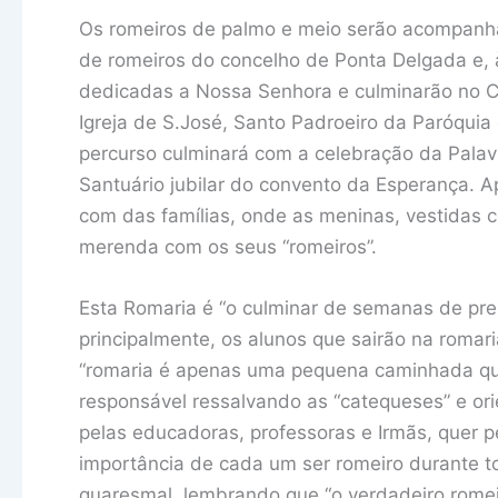
Os romeiros de palmo e meio serão acompanha
de romeiros do concelho de Ponta Delgada e, 
dedicadas a Nossa Senhora e culminarão no C
Igreja de S.José, Santo Padroeiro da Paróqui
percurso culminará com a celebração da Palav
Santuário jubilar do convento da Esperança. A
com das famílias, onde as meninas, vestidas c
merenda com os seus “romeiros”.
Esta Romaria é “o culminar de semanas de pr
principalmente, os alunos que sairão na romari
“romaria é apenas uma pequena caminhada que
responsável ressalvando as “catequeses” e or
pelas educadoras, professoras e Irmãs, quer p
importância de cada um ser romeiro durante 
quaresmal, lembrando que “o verdadeiro romeiro