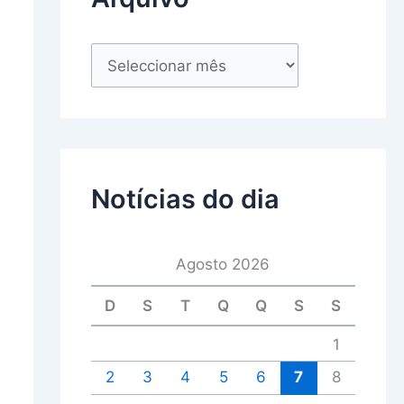
Notícias do dia
Agosto 2026
D
S
T
Q
Q
S
S
1
2
3
4
5
6
7
8