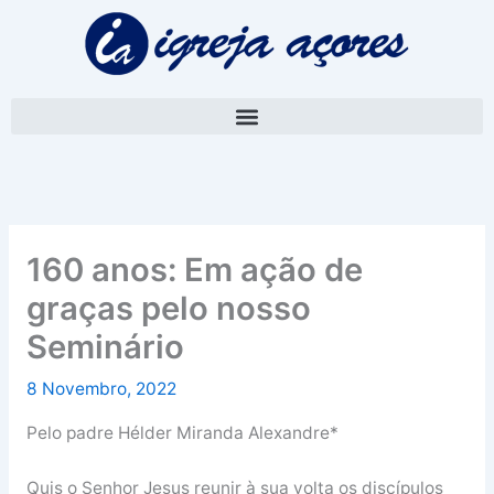
Skip
A
to
r
content
q
u
i
v
o
160 anos: Em ação de
graças pelo nosso
Seminário
8 Novembro, 2022
Pelo padre Hélder Miranda Alexandre*
Quis o Senhor Jesus reunir à sua volta os discípulos