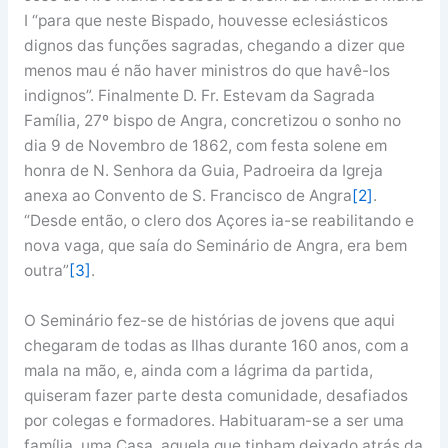
I “para que neste Bispado, houvesse eclesiásticos
dignos das funções sagradas, chegando a dizer que
menos mau é não haver ministros do que havê-los
indignos”. Finalmente D. Fr. Estevam da Sagrada
Família, 27º bispo de Angra, concretizou o sonho no
dia 9 de Novembro de 1862, com festa solene em
honra de N. Senhora da Guia, Padroeira da Igreja
anexa ao Convento de S. Francisco de Angra
[2]
.
“Desde então, o clero dos Açores ia-se reabilitando e
nova vaga, que saía do Seminário de Angra, era bem
outra”
[3]
.
O Seminário fez-se de histórias de jovens que aqui
chegaram de todas as Ilhas durante 160 anos, com a
mala na mão, e, ainda com a lágrima da partida,
quiseram fazer parte desta comunidade, desafiados
por colegas e formadores. Habituaram-se a ser uma
família, uma Casa, aquela que tinham deixado atrás da