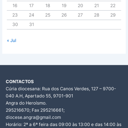
16
17
18
19
20
21
22
23
24
25
26
27
28
29
30
31
« Jul
CONTACTOS
Cúria diocesana: Rua dos Canos Verdes, 127 – 9700-
040 A.H, Apartado 55, 9701-901
Angra do Heroísmo.
295216670; Fax 295216661;
diocese.angra@gmail.com
Horário: 2ª a 6ª feira das 09:00 às 13:00 e das 14:00 às