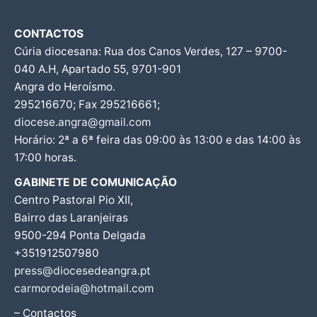
CONTACTOS
Cúria diocesana: Rua dos Canos Verdes, 127 – 9700-
040 A.H, Apartado 55, 9701-901
Angra do Heroísmo.
295216670; Fax 295216661;
diocese.angra@gmail.com
Horário: 2ª a 6ª feira das 09:00 às 13:00 e das 14:00 às
17:00 horas.
GABINETE DE COMUNICAÇÃO
Centro Pastoral Pio XII,
Bairro das Laranjeiras
9500-294 Ponta Delgada
+351912507980
press@diocesedeangra.pt
carmorodeia@hotmail.com
– Contactos