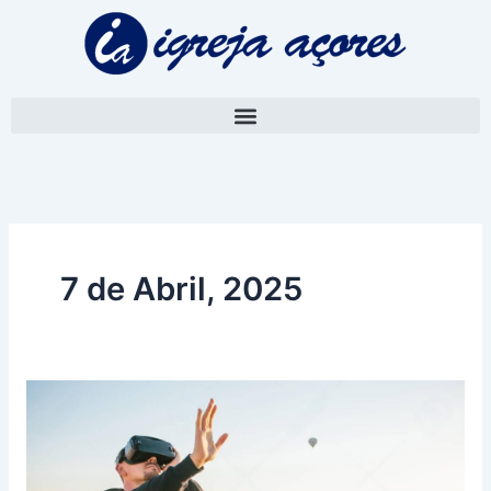
Skip
to
content
7 de Abril, 2025
3ª
Feira,
5ª
Semana