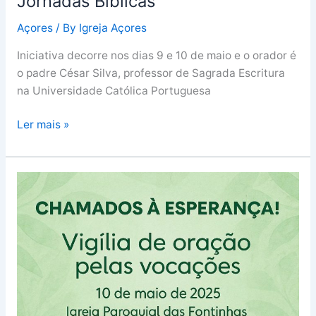
Jornadas Bíblicas
Açores
/ By
Igreja Açores
Iniciativa decorre nos dias 9 e 10 de maio e o orador é
o padre César Silva, professor de Sagrada Escritura
na Universidade Católica Portuguesa
Ler mais »
Semana
da
oração
pelas
vocações
começa
domingo,
dia