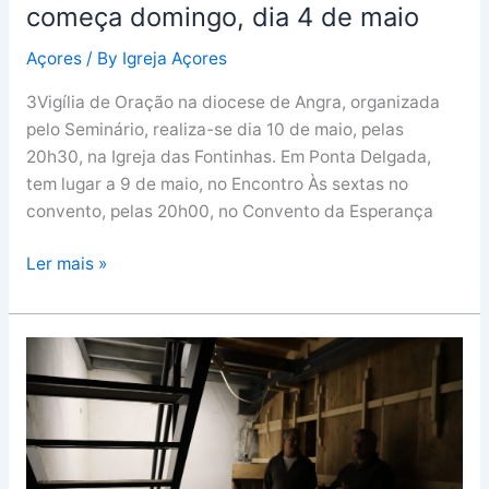
começa domingo, dia 4 de maio
Açores
/ By
Igreja Açores
3Vigília de Oração na diocese de Angra, organizada
pelo Seminário, realiza-se dia 10 de maio, pelas
20h30, na Igreja das Fontinhas. Em Ponta Delgada,
tem lugar a 9 de maio, no Encontro Às sextas no
convento, pelas 20h00, no Convento da Esperança
Ler mais »
Serreta
celebra
19
anos
de
elevação