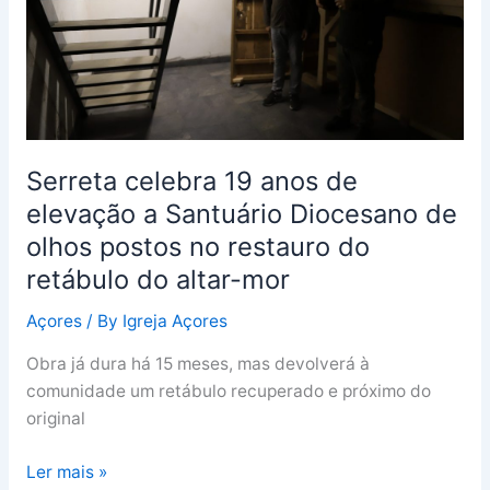
a
Santuário
Diocesano
de
olhos
postos
Serreta celebra 19 anos de
no
elevação a Santuário Diocesano de
restauro
olhos postos no restauro do
do
retábulo
retábulo do altar-mor
do
Açores
/ By
Igreja Açores
altar-
mor
Obra já dura há 15 meses, mas devolverá à
comunidade um retábulo recuperado e próximo do
original
Ler mais »