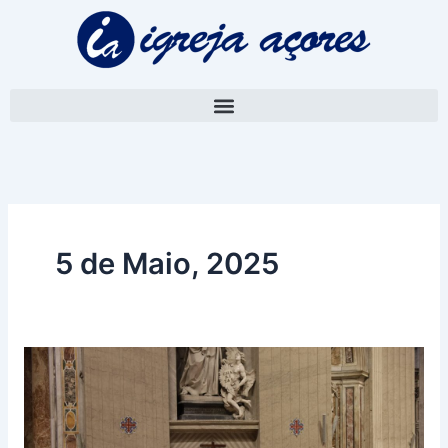
Skip
to
content
5 de Maio, 2025
Próximo
Papa
deve
ser