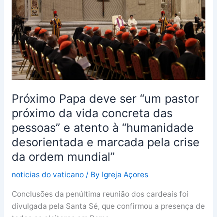
“um
pastor
próximo
da
vida
concreta
das
pessoas”
Próximo Papa deve ser “um pastor
e
próximo da vida concreta das
atento
pessoas” e atento à “humanidade
à
“humanidade
desorientada e marcada pela crise
desorientada
da ordem mundial”
e
marcada
noticias do vaticano
/ By
Igreja Açores
pela
Conclusões da penúltima reunião dos cardeais foi
crise
divulgada pela Santa Sé, que confirmou a presença de
da