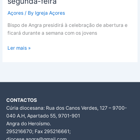
segunda-feira
Açores
/ By
Igreja Açores
Bispo de Angra presidirá à celebração de abertura e
ficará durante a semana com os jovens
Ler mais »
CONTACTOS
Cúria diocesana: Rua dos Canos Verdes, 127 – 9700-
040 A.H, Apartado 55, 9701-901
Angra do Heroísmo.
295216670; Fax 295216661;
diocese.angra@gmail.com