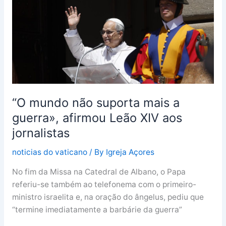
mais
a
guerra»,
afirmou
Leão
XIV
aos
jornalistas
“O mundo não suporta mais a
guerra», afirmou Leão XIV aos
jornalistas
noticias do vaticano
/ By
Igreja Açores
No fim da Missa na Catedral de Albano, o Papa
referiu-se também ao telefonema com o primeiro-
ministro israelita e, na oração do ângelus, pediu que
“termine imediatamente a barbárie da guerra”