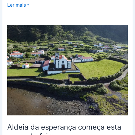
Ler mais »
Aldeia
da
esperança
começa
esta
segunda-
feira
Aldeia da esperança começa esta