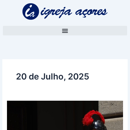
Skip
to
content
20 de Julho, 2025
“O
mundo
não
suporta