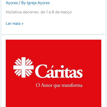
angaria
Açores
/ By
Igreja Açores
2.842
Iniciativa decorreu de 1 a 8 de março
euros
no
Ler mais »
peditório
anual
da
Cáritas
Semana
de
Nacional
São
Miguel
angaria
2.842
euros
no
peditório
anual
da