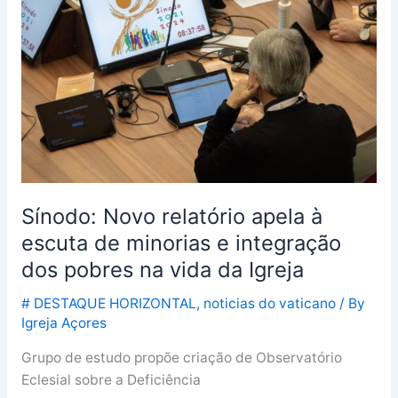
relatório
apela
à
escuta
de
minorias
e
integração
dos
pobres
Sínodo: Novo relatório apela à
na
escuta de minorias e integração
vida
dos pobres na vida da Igreja
da
Igreja
# DESTAQUE HORIZONTAL
,
noticias do vaticano
/ By
Igreja Açores
Grupo de estudo propõe criação de Observatório
Eclesial sobre a Deficiência