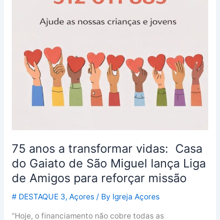
de
Amigos
para
reforçar
missão
75 anos a transformar vidas: Casa
do Gaiato de São Miguel lança Liga
de Amigos para reforçar missão
# DESTAQUE 3
,
Açores
/ By
Igreja Açores
“Hoje, o financiamento não cobre todas as