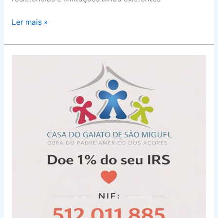
Ler mais »
75
anos
a
transformar
vidas:
Casa
do
Gaiato
de
São
Miguel
lança
Liga