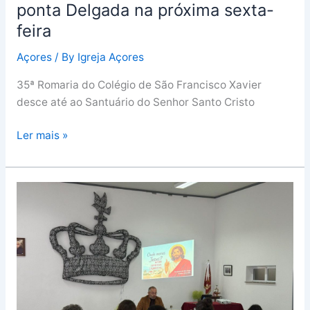
na
ponta Delgada na próxima sexta-
próxima
feira
sexta-
Açores
/ By
Igreja Açores
feira
35ª Romaria do Colégio de São Francisco Xavier
desce até ao Santuário do Senhor Santo Cristo
Ler mais »
“Uma
Igreja
em
construção
lenta,
mas
firme”: