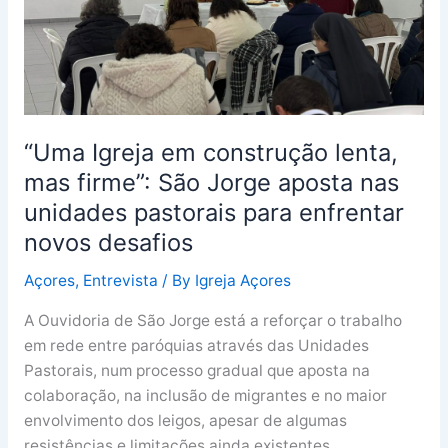
São
Jorge
aposta
nas
unidades
pastorais
“Uma Igreja em construção lenta,
para
enfrentar
mas firme”: São Jorge aposta nas
novos
unidades pastorais para enfrentar
desafios
novos desafios
Açores
,
Entrevista
/ By
Igreja Açores
A Ouvidoria de São Jorge está a reforçar o trabalho
em rede entre paróquias através das Unidades
Pastorais, num processo gradual que aposta na
colaboração, na inclusão de migrantes e no maior
envolvimento dos leigos, apesar de algumas
resistências e limitações ainda existentes