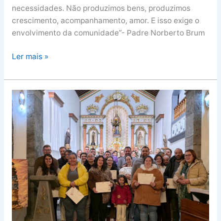
necessidades. Não produzimos bens, produzimos
crescimento, acompanhamento, amor. E isso exige o
envolvimento da comunidade”- Padre Norberto Brum
Ler mais »
Curso
de
Preparação
para
o
Matrimónio
reúne
12
casais
em
São