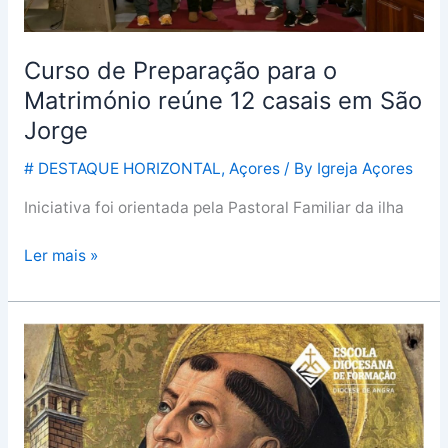
Jorge
Curso de Preparação para o
Matrimónio reúne 12 casais em São
Jorge
# DESTAQUE HORIZONTAL
,
Açores
/ By
Igreja Açores
Iniciativa foi orientada pela Pastoral Familiar da ilha
Ler mais »
Como
se
cruzam
o
Mistério