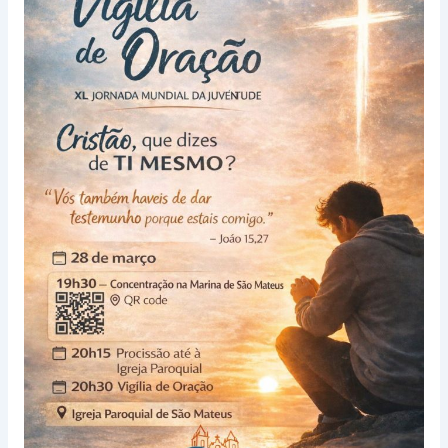
celebra
40.º
Dia
Mundial
da
Juventude