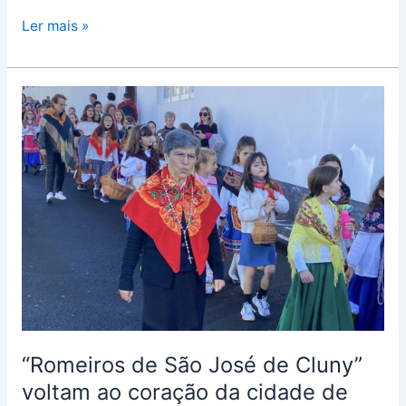
Ler mais »
“Romeiros
de
São
José
de
Cluny”
voltam
ao
coração
da
cidade
de
“Romeiros de São José de Cluny”
ponta
voltam ao coração da cidade de
Delgada