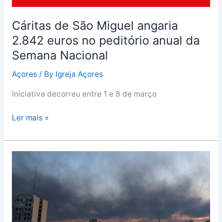
Semana
Nacional
Cáritas de São Miguel angaria
2.842 euros no peditório anual da
Semana Nacional
Açores
/ By
Igreja Açores
Iniciativa decorreu entre 1 e 8 de março
Ler mais »
Médio
Oriente:
Papa
reforça
apelo
a