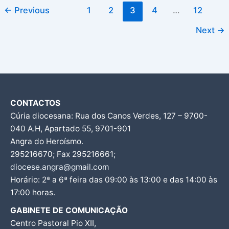
←
Previous
1
2
3
4
…
12
Next
→
CONTACTOS
Cúria diocesana: Rua dos Canos Verdes, 127 – 9700-
040 A.H, Apartado 55, 9701-901
Angra do Heroísmo.
295216670; Fax 295216661;
diocese.angra@gmail.com
Horário: 2ª a 6ª feira das 09:00 às 13:00 e das 14:00 às
17:00 horas.
GABINETE DE COMUNICAÇÃO
Centro Pastoral Pio XII,