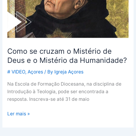
de
Deus
e
o
Mistério
da
Humanidade?
Como se cruzam o Mistério de
Deus e o Mistério da Humanidade?
# VIDEO
,
Açores
/ By
Igreja Açores
Na Escola de Formação Diocesana, na disciplina de
Introdução à Teologia, pode ser encontrada a
resposta. Inscreva-se até 31 de maio
Ler mais »