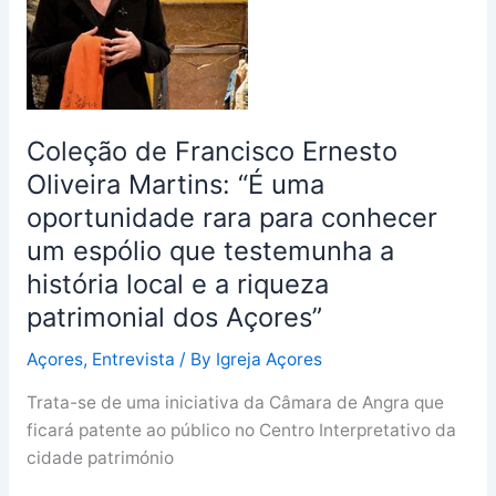
Oliveira
Martins:
“É
uma
oportunidade
Coleção de Francisco Ernesto
rara
para
Oliveira Martins: “É uma
conhecer
oportunidade rara para conhecer
um
um espólio que testemunha a
espólio
história local e a riqueza
que
patrimonial dos Açores”
testemunha
a
Açores
,
Entrevista
/ By
Igreja Açores
história
local
Trata-se de uma iniciativa da Câmara de Angra que
e
ficará patente ao público no Centro Interpretativo da
a
cidade património
riqueza