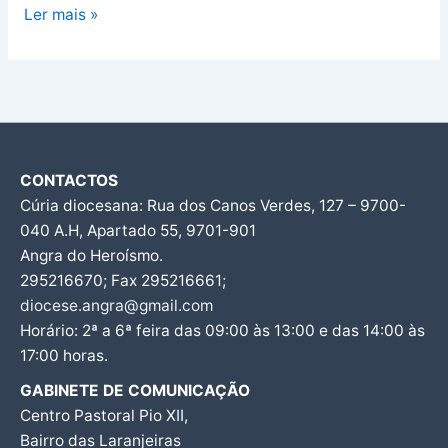
patrimonial
Ler mais »
dos
Açores”
CONTACTOS
Cúria diocesana: Rua dos Canos Verdes, 127 – 9700-
040 A.H, Apartado 55, 9701-901
Angra do Heroísmo.
295216670; Fax 295216661;
diocese.angra@gmail.com
Horário: 2ª a 6ª feira das 09:00 às 13:00 e das 14:00 às
17:00 horas.
GABINETE DE COMUNICAÇÃO
Centro Pastoral Pio XII,
Bairro das Laranjeiras