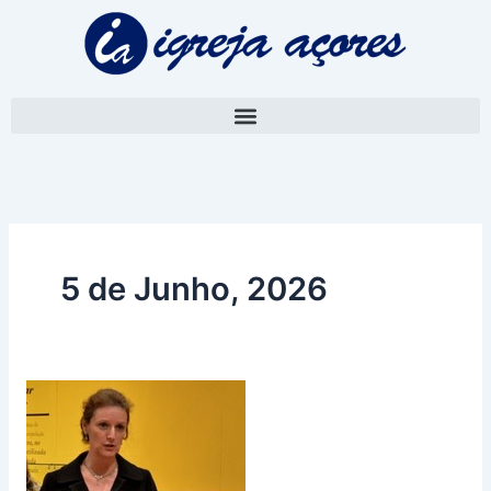
Skip
to
content
5 de Junho, 2026
Coleção
de
Francisco
Ernesto