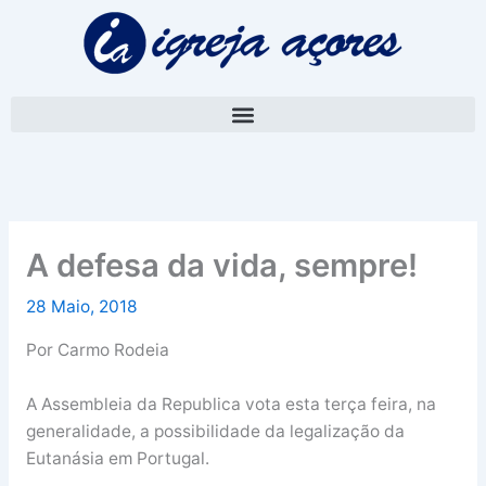
Skip
A
to
r
content
q
u
i
v
o
A defesa da vida, sempre!
28 Maio, 2018
Por Carmo Rodeia
A Assembleia da Republica vota esta terça feira, na
generalidade, a possibilidade da legalização da
Eutanásia em Portugal.