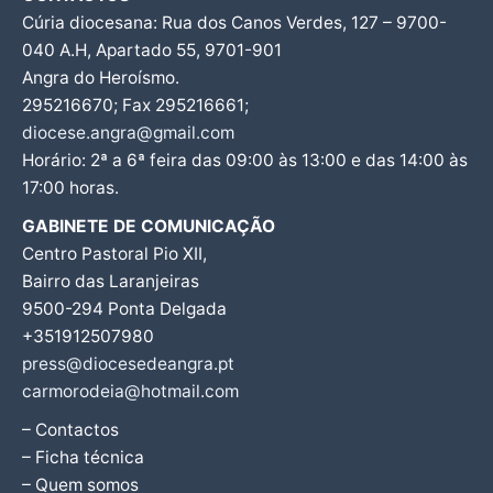
Cúria diocesana: Rua dos Canos Verdes, 127 – 9700-
040 A.H, Apartado 55, 9701-901
Angra do Heroísmo.
295216670; Fax 295216661;
diocese.angra@gmail.com
Horário: 2ª a 6ª feira das 09:00 às 13:00 e das 14:00 às
17:00 horas.
GABINETE DE COMUNICAÇÃO
Centro Pastoral Pio XII,
Bairro das Laranjeiras
9500-294 Ponta Delgada
+351912507980
press@diocesedeangra.pt
carmorodeia@hotmail.com
– Contactos
– Ficha técnica
– Quem somos