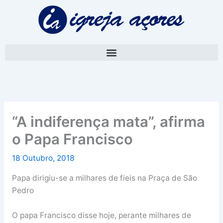
Skip
A
to
r
content
q
u
i
v
o
“A indiferença mata”, afirma
o Papa Francisco
18 Outubro, 2018
Papa dirigiu-se a milhares de fieis na Praça de São
Pedro
O papa Francisco disse hoje, perante milhares de