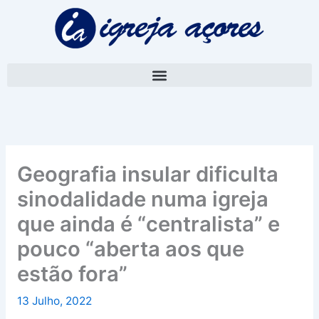
Skip
A
to
r
content
q
u
i
v
o
Geografia insular dificulta
sinodalidade numa igreja
que ainda é “centralista” e
pouco “aberta aos que
estão fora”
13 Julho, 2022