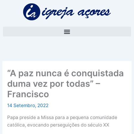
Skip
A
to
r
content
q
u
i
v
o
“A paz nunca é conquistada
duma vez por todas” –
Francisco
14 Setembro, 2022
Papa preside a Missa para a pequena comunidade
católica, evocando perseguições do século XX