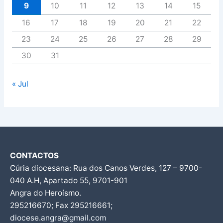
9
10
11
12
13
14
15
16
17
18
19
20
21
22
23
24
25
26
27
28
29
30
31
« Jul
CONTACTOS
Cúria diocesana: Rua dos Canos Verdes, 127 – 9700-
040 A.H, Apartado 55, 9701-901
Angra do Heroísmo.
295216670; Fax 295216661;
diocese.angra@gmail.com