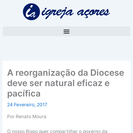
Skip
A
to
r
content
q
u
i
v
o
A reorganização da Diocese
deve ser natural eficaz e
pacífica
24 Fevereiro, 2017
Por Renato Moura
O nosso Bispo quer compartilhar o governo da