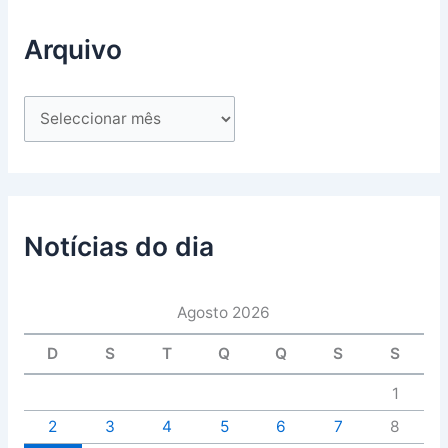
Arquivo
Notícias do dia
Agosto 2026
D
S
T
Q
Q
S
S
1
2
3
4
5
6
7
8