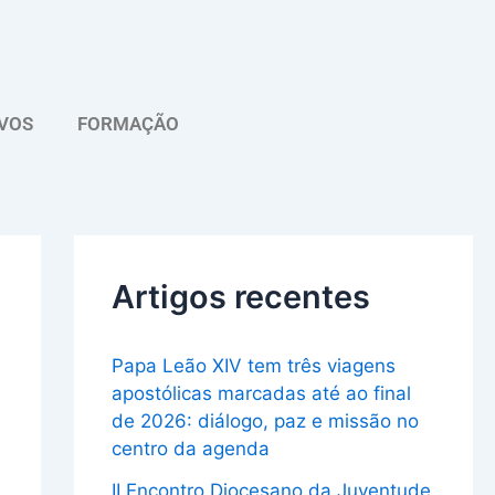
A
r
q
VOS
FORMAÇÃO
u
i
v
o
Artigos recentes
Papa Leão XIV tem três viagens
apostólicas marcadas até ao final
de 2026: diálogo, paz e missão no
centro da agenda
II Encontro Diocesano da Juventude