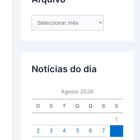
Notícias do dia
Agosto 2026
D
S
T
Q
Q
S
S
1
2
3
4
5
6
7
8