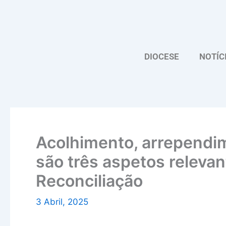
Skip
to
content
DIOCESE
NOTÍC
Acolhimento, arrependim
são três aspetos releva
Reconciliação
3 Abril, 2025