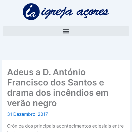
Skip
A
to
r
content
q
u
i
v
o
Adeus a D. António
Francisco dos Santos e
drama dos incêndios em
verão negro
31 Dezembro, 2017
Crónica dos principais acontecimentos eclesiais entre