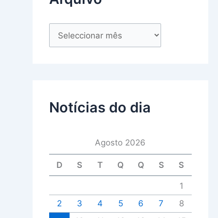
Notícias do dia
Agosto 2026
D
S
T
Q
Q
S
S
1
2
3
4
5
6
7
8