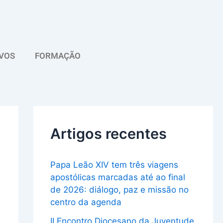
A
r
q
VOS
FORMAÇÃO
u
i
v
o
Artigos recentes
Papa Leão XIV tem três viagens
apostólicas marcadas até ao final
de 2026: diálogo, paz e missão no
centro da agenda
II Encontro Diocesano da Juventude