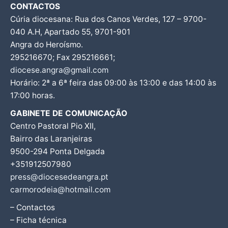
CONTACTOS
Cúria diocesana: Rua dos Canos Verdes, 127 – 9700-
040 A.H, Apartado 55, 9701-901
Angra do Heroísmo.
295216670; Fax 295216661;
diocese.angra@gmail.com
Horário: 2ª a 6ª feira das 09:00 às 13:00 e das 14:00 às
17:00 horas.
GABINETE DE COMUNICAÇÃO
Centro Pastoral Pio XII,
Bairro das Laranjeiras
9500-294 Ponta Delgada
+351912507980
press@diocesedeangra.pt
carmorodeia@hotmail.com
– Contactos
– Ficha técnica