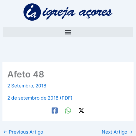
Skip
A
to
r
content
q
u
i
v
o
Afeto 48
2 Setembro, 2018
2 de setembro de 2018 (PDF)
←
Previous Artigo
Next Artigo
→