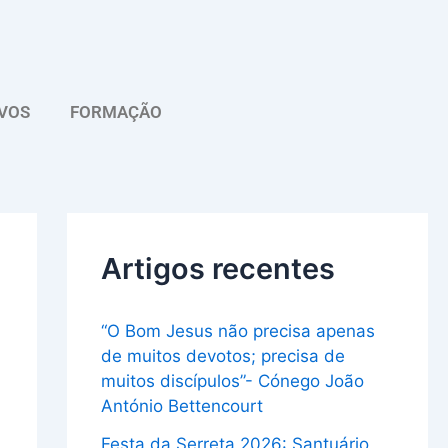
A
r
q
VOS
FORMAÇÃO
u
i
v
o
Artigos recentes
“O Bom Jesus não precisa apenas
de muitos devotos; precisa de
muitos discípulos”- Cónego João
António Bettencourt
Festa da Serreta 2026: Santuário