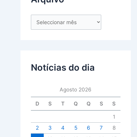
Notícias do dia
Agosto 2026
D
S
T
Q
Q
S
S
1
2
3
4
5
6
7
8