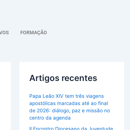
A
r
q
VOS
FORMAÇÃO
u
i
v
o
Artigos recentes
Papa Leão XIV tem três viagens
apostólicas marcadas até ao final
de 2026: diálogo, paz e missão no
centro da agenda
II Encontro Diocesano da Juventude