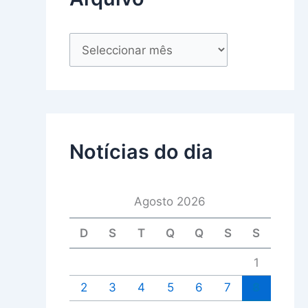
Notícias do dia
Agosto 2026
D
S
T
Q
Q
S
S
1
2
3
4
5
6
7
8