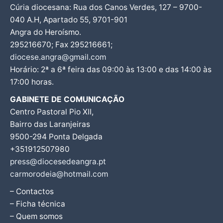
Cúria diocesana: Rua dos Canos Verdes, 127 – 9700-
040 A.H, Apartado 55, 9701-901
Angra do Heroísmo.
295216670; Fax 295216661;
diocese.angra@gmail.com
Horário: 2ª a 6ª feira das 09:00 às 13:00 e das 14:00 às
17:00 horas.
GABINETE DE COMUNICAÇÃO
Centro Pastoral Pio XII,
Bairro das Laranjeiras
9500-294 Ponta Delgada
+351912507980
press@diocesedeangra.pt
carmorodeia@hotmail.com
– Contactos
– Ficha técnica
– Quem somos