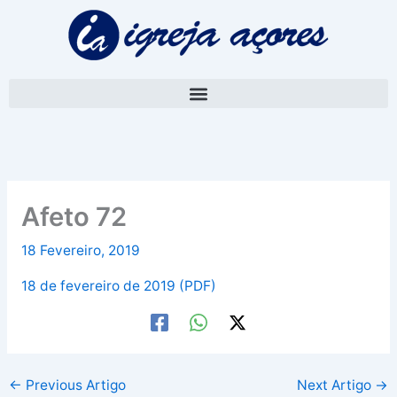
Skip
A
to
r
content
q
u
i
v
o
Afeto 72
18 Fevereiro, 2019
18 de fevereiro de 2019 (PDF)
←
Previous Artigo
Next Artigo
→