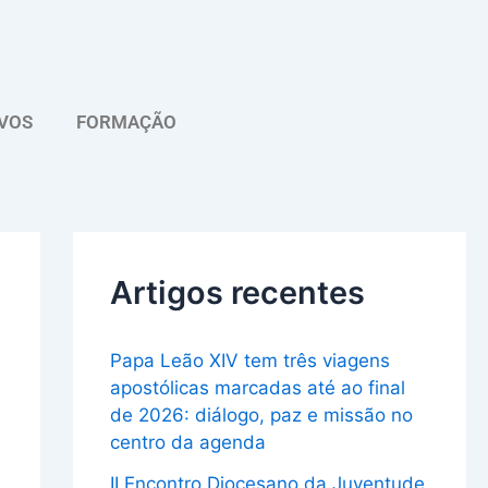
A
r
q
VOS
FORMAÇÃO
u
i
v
o
Artigos recentes
Papa Leão XIV tem três viagens
apostólicas marcadas até ao final
de 2026: diálogo, paz e missão no
centro da agenda
II Encontro Diocesano da Juventude