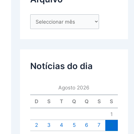
Notícias do dia
Agosto 2026
D
S
T
Q
Q
S
S
1
2
3
4
5
6
7
8