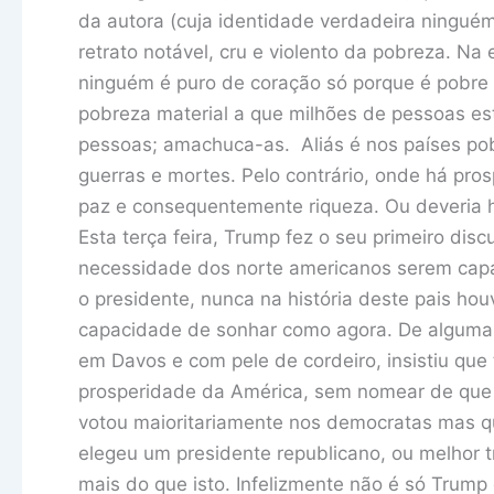
da autora (cuja identidade verdadeira ningué
retrato notável, cru e violento da pobreza. Na 
ninguém é puro de coração só porque é pobre
pobreza material a que milhões de pessoas est
pessoas; amachuca-as. Aliás é nos países pob
guerras e mortes. Pelo contrário, onde há pro
paz e consequentemente riqueza. Ou deveria 
Esta terça feira, Trump fez o seu primeiro di
necessidade dos norte americanos serem capaz
o presidente, nunca na história deste pais ho
capacidade de sonhar como agora. De alguma fo
em Davos e com pele de cordeiro, insistiu qu
prosperidade da América, sem nomear de que 
votou maioritariamente nos democratas mas que,
elegeu um presidente republicano, ou melhor tr
mais do que isto. Infelizmente não é só Trump