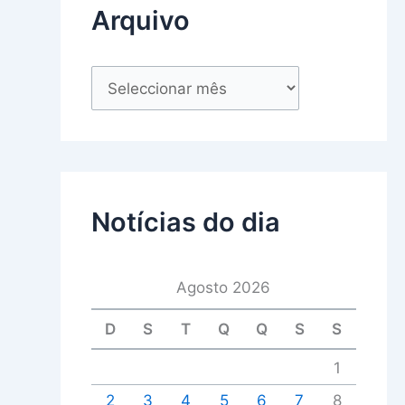
Arquivo
Notícias do dia
Agosto 2026
D
S
T
Q
Q
S
S
1
2
3
4
5
6
7
8