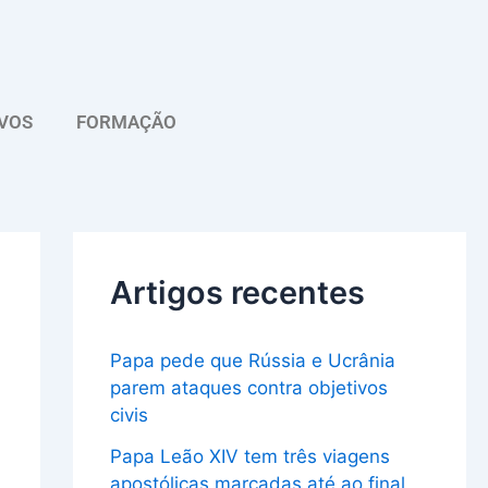
A
r
q
VOS
FORMAÇÃO
u
i
v
o
Artigos recentes
Papa pede que Rússia e Ucrânia
parem ataques contra objetivos
civis
Papa Leão XIV tem três viagens
apostólicas marcadas até ao final