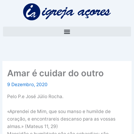
Skip
A
to
r
content
q
u
i
v
o
Amar é cuidar do outro
9 Dezembro, 2020
Pelo P.e José Júlio Rocha.
«Aprendei de Mim, que sou manso e humilde de
coração, e encontrareis descanso para as vossas
almas.» (Mateus 11, 29)
Mansidão e humildade não são cobardias: são