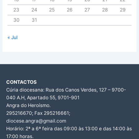
23
24
25
26
27
28
29
30
31
« Jul
CONTACTOS
Cúria diocesana: Rua dos Canos Verdes, 127 – 9700-
040 A.H, Apartado 55, 9701-901
Angra do Heroísmo.
295216670; Fax 295216661;
diocese.angra@gmail.com
Horário: 2ª a 6ª feira das 09:00 às 13:00 e das 14:00 às
17:00 horas.