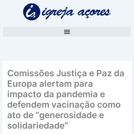
Skip
A
to
r
content
q
u
i
v
o
Comissões Justiça e Paz da
Europa alertam para
impacto da pandemia e
defendem vacinação como
ato de “generosidade e
solidariedade”