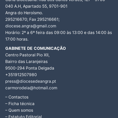
040 A.H, Apartado 55, 9701-901
Angra do Heroísmo.
295216670; Fax 295216661;
diocese.angra@gmail.com
Horário: 2ª a 6ª feira das 09:00 às 13:00 e das 14:00 às
17:00 horas.
GABINETE DE COMUNICAÇÃO
Centro Pastoral Pio XII,
Bairro das Laranjeiras
9500-294 Ponta Delgada
+351912507980
press@diocesedeangra.pt
carmorodeia@hotmail.com
– Contactos
– Ficha técnica
– Quem somos
– Estatuto Editorial