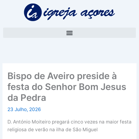
Skip
A
to
r
content
q
u
i
v
o
Bispo de Aveiro preside à
festa do Senhor Bom Jesus
da Pedra
23 Julho, 2026
D. António Moiteiro pregará cinco vezes na maior festa
religiosa de verão na ilha de São Miguel