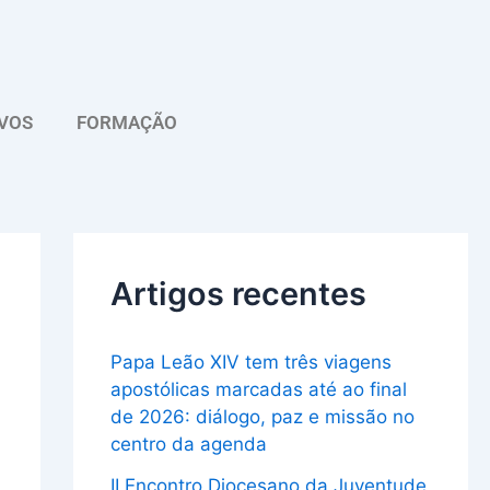
A
r
q
VOS
FORMAÇÃO
u
i
v
o
Artigos recentes
Papa Leão XIV tem três viagens
apostólicas marcadas até ao final
de 2026: diálogo, paz e missão no
centro da agenda
II Encontro Diocesano da Juventude