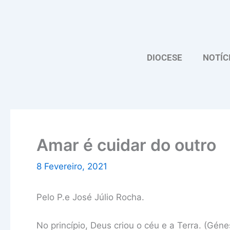
Skip
to
content
DIOCESE
NOTÍC
Amar é cuidar do outro
8 Fevereiro, 2021
Pelo P.e José Júlio Rocha.
No princípio, Deus criou o céu e a Terra. (Génes