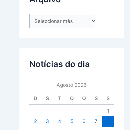
Notícias do dia
Agosto 2026
D
S
T
Q
Q
S
S
1
2
3
4
5
6
7
8