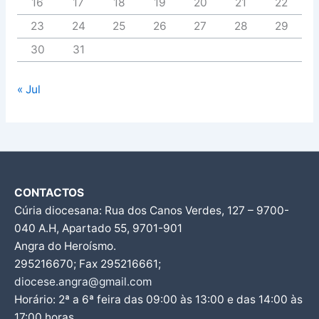
16
17
18
19
20
21
22
23
24
25
26
27
28
29
30
31
« Jul
CONTACTOS
Cúria diocesana: Rua dos Canos Verdes, 127 – 9700-
040 A.H, Apartado 55, 9701-901
Angra do Heroísmo.
295216670; Fax 295216661;
diocese.angra@gmail.com
Horário: 2ª a 6ª feira das 09:00 às 13:00 e das 14:00 às
17:00 horas.