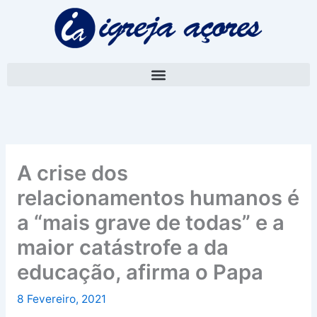
Skip
A
to
r
content
q
u
i
v
o
A crise dos
relacionamentos humanos é
a “mais grave de todas” e a
maior catástrofe a da
educação, afirma o Papa
8 Fevereiro, 2021