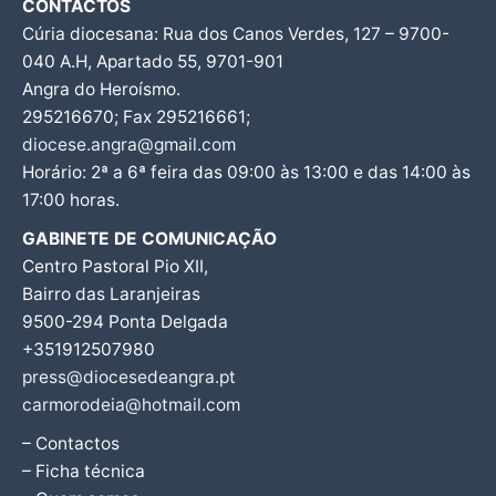
CONTACTOS
Cúria diocesana: Rua dos Canos Verdes, 127 – 9700-
040 A.H, Apartado 55, 9701-901
Angra do Heroísmo.
295216670; Fax 295216661;
diocese.angra@gmail.com
Horário: 2ª a 6ª feira das 09:00 às 13:00 e das 14:00 às
17:00 horas.
GABINETE DE COMUNICAÇÃO
Centro Pastoral Pio XII,
Bairro das Laranjeiras
9500-294 Ponta Delgada
+351912507980
press@diocesedeangra.pt
carmorodeia@hotmail.com
– Contactos
– Ficha técnica