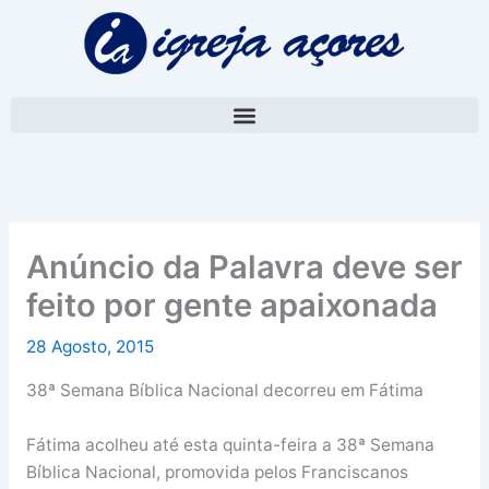
Skip
A
to
r
content
q
u
i
v
o
Anúncio da Palavra deve ser
feito por gente apaixonada
28 Agosto, 2015
38ª Semana Bíblica Nacional decorreu em Fátima
Fátima acolheu até esta quinta-feira a 38ª Semana
Bíblica Nacional, promovida pelos Franciscanos