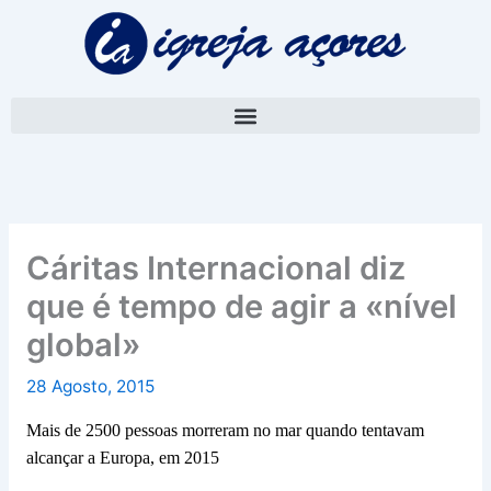
Skip
A
to
r
content
q
u
i
v
o
Cáritas Internacional diz
que é tempo de agir a «nível
global»
28 Agosto, 2015
Mais de 2500 pessoas morreram no mar quando tentavam
alcançar a Europa, em 2015