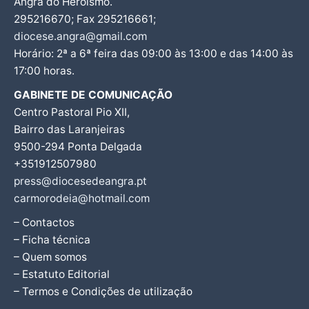
Angra do Heroísmo.
295216670; Fax 295216661;
diocese.angra@gmail.com
Horário: 2ª a 6ª feira das 09:00 às 13:00 e das 14:00 às
17:00 horas.
GABINETE DE COMUNICAÇÃO
Centro Pastoral Pio XII,
Bairro das Laranjeiras
9500-294 Ponta Delgada
+351912507980
press@diocesedeangra.pt
carmorodeia@hotmail.com
– Contactos
– Ficha técnica
– Quem somos
– Estatuto Editorial
– Termos e Condições de utilização