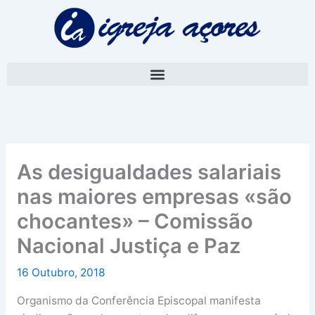
Skip
A
to
r
content
q
u
i
v
o
As desigualdades salariais
nas maiores empresas «são
chocantes» – Comissão
Nacional Justiça e Paz
16 Outubro, 2018
Organismo da Conferência Episcopal manifesta