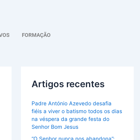
A
r
q
VOS
FORMAÇÃO
u
i
v
o
Artigos recentes
Padre António Azevedo desafia
fiéis a viver o batismo todos os dias
na véspera da grande festa do
Senhor Bom Jesus
“O Senhor nunca nos abandona”: