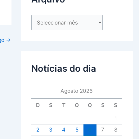
igo
→
Notícias do dia
Agosto 2026
D
S
T
Q
Q
S
S
1
2
3
4
5
6
7
8