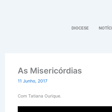
Skip
to
content
DIOCESE
NOTÍC
As Misericórdias
11 Junho, 2017
Com Tatiana Ourique.