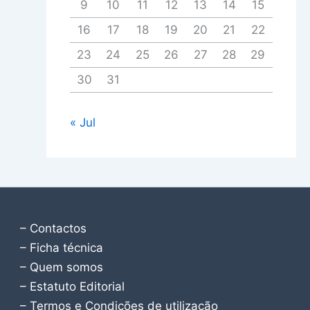
9
10
11
12
13
14
15
16
17
18
19
20
21
22
23
24
25
26
27
28
29
30
31
« Jul
– Contactos
– Ficha técnica
– Quem somos
– Estatuto Editorial
– Termos e Condições de utilização