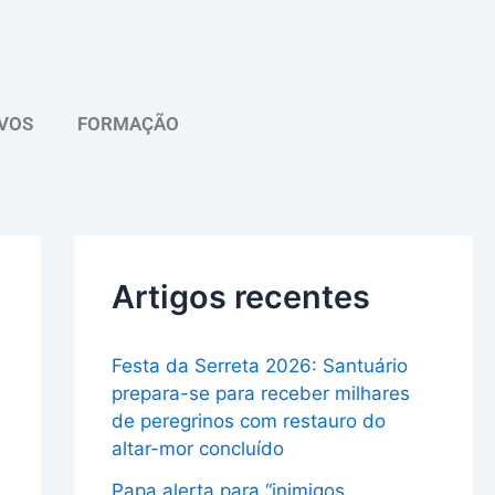
A
r
q
VOS
FORMAÇÃO
u
i
v
o
Artigos recentes
Festa da Serreta 2026: Santuário
prepara-se para receber milhares
de peregrinos com restauro do
altar-mor concluído
Papa alerta para “inimigos