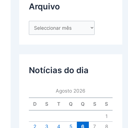
Arquivo
Notícias do dia
Agosto 2026
D
S
T
Q
Q
S
S
1
2
3
4
5
6
7
8