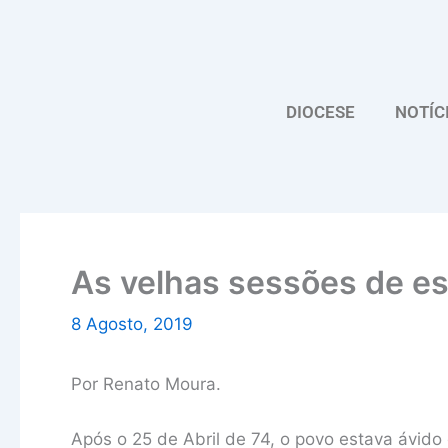
Skip
to
content
DIOCESE
NOTÍC
As velhas sessões de e
8 Agosto, 2019
Por Renato Moura.
Após o 25 de Abril de 74, o povo estava ávido 