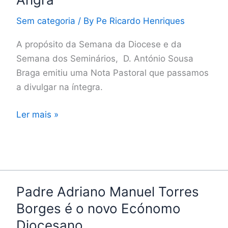
do
Sem categoria
/ By
Pe Ricardo Henriques
Bispo
de
A propósito da Semana da Diocese e da
Angra
Semana dos Seminários, D. António Sousa
Braga emitiu uma Nota Pastoral que passamos
a divulgar na íntegra.
Ler mais »
Padre Adriano Manuel Torres
Padre
Adriano
Borges é o novo Ecónomo
Manuel
Diocesano