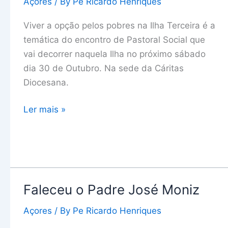
Açores
/ By
Pe Ricardo Henriques
SOCIAL
Viver a opção pelos pobres na Ilha Terceira é a
temática do encontro de Pastoral Social que
vai decorrer naquela Ilha no próximo sábado
dia 30 de Outubro. Na sede da Cáritas
Diocesana.
Ler mais »
Faleceu o Padre José Moniz
Faleceu
o
Açores
/ By
Pe Ricardo Henriques
Padre