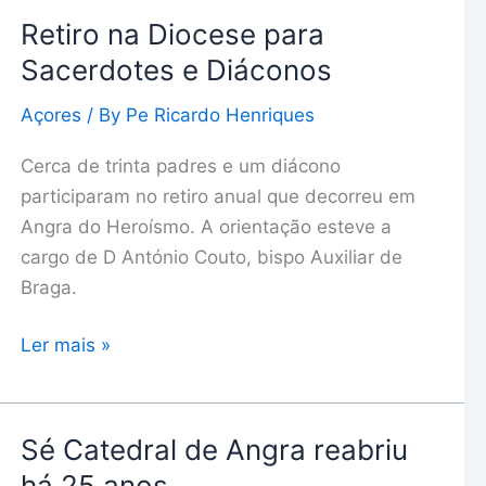
Retiro na Diocese para
Retiro
na
Sacerdotes e Diáconos
Diocese
Açores
/ By
Pe Ricardo Henriques
para
Sacerdotes
Cerca de trinta padres e um diácono
e
participaram no retiro anual que decorreu em
Diáconos
Angra do Heroísmo. A orientação esteve a
cargo de D António Couto, bispo Auxiliar de
Braga.
Ler mais »
Sé Catedral de Angra reabriu
Sé
Catedral
há 25 anos