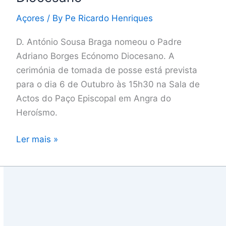
Torres
Açores
/ By
Pe Ricardo Henriques
Borges
é
D. António Sousa Braga nomeou o Padre
o
Adriano Borges Ecónomo Diocesano. A
novo
cerimónia de tomada de posse está prevista
Ecónomo
para o dia 6 de Outubro às 15h30 na Sala de
Diocesano
Actos do Paço Episcopal em Angra do
Heroísmo.
Ler mais »