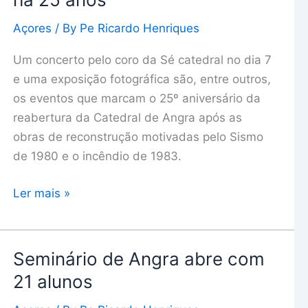
de
Açores
/ By
Pe Ricardo Henriques
Angra
reabriu
Um concerto pelo coro da Sé catedral no dia 7
há
e uma exposição fotográfica são, entre outros,
25
os eventos que marcam o 25º aniversário da
anos
reabertura da Catedral de Angra após as
obras de reconstrução motivadas pelo Sismo
de 1980 e o incêndio de 1983.
Ler mais »
Seminário de Angra abre com
Seminário
de
21 alunos
Angra