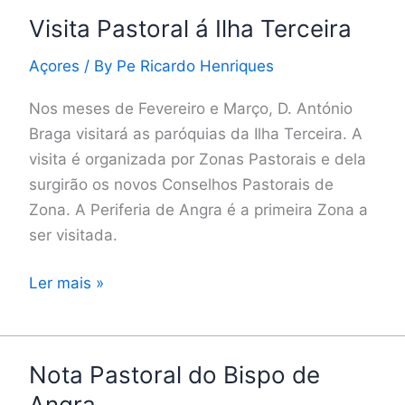
Visita Pastoral á Ilha Terceira
Visita
Pastoral
Açores
/ By
Pe Ricardo Henriques
á
Ilha
Nos meses de Fevereiro e Março, D. António
Terceira
Braga visitará as paróquias da Ilha Terceira. A
visita é organizada por Zonas Pastorais e dela
surgirão os novos Conselhos Pastorais de
Zona. A Periferia de Angra é a primeira Zona a
ser visitada.
Ler mais »
Nota Pastoral do Bispo de
Nota
Pastoral
Angra