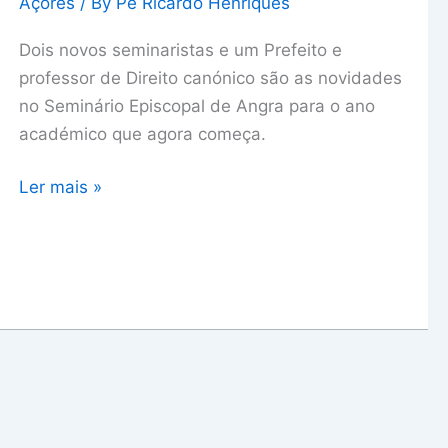
Açores
/ By
Pe Ricardo Henriques
abre
com
Dois novos seminaristas e um Prefeito e
21
professor de Direito canónico são as novidades
alunos
no Seminário Episcopal de Angra para o ano
académico que agora começa.
Ler mais »