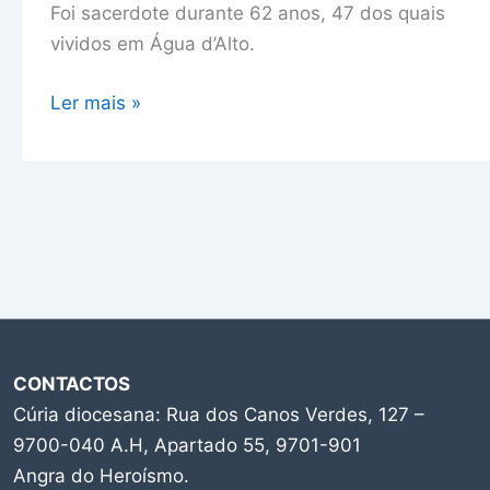
José
Foi sacerdote durante 62 anos, 47 dos quais
Moniz
vividos em Água d’Alto.
Ler mais »
CONTACTOS
Cúria diocesana: Rua dos Canos Verdes, 127 –
9700-040 A.H, Apartado 55, 9701-901
Angra do Heroísmo.