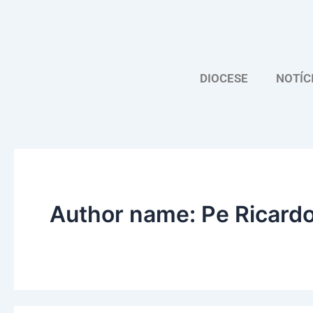
Skip
to
content
DIOCESE
NOTÍC
Author name: Pe Ricard