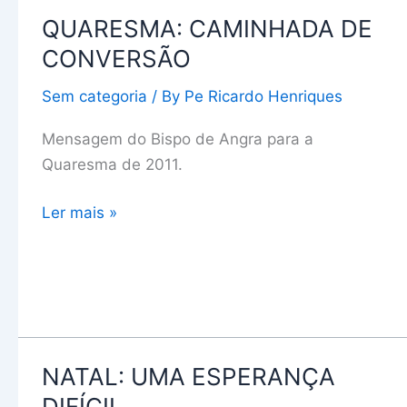
QUARESMA: CAMINHADA DE
QUARESMA:
CAMINHADA
CONVERSÃO
DE
Sem categoria
/ By
Pe Ricardo Henriques
CONVERSÃO
Mensagem do Bispo de Angra para a
Quaresma de 2011.
Ler mais »
NATAL: UMA ESPERANÇA
NATAL:
UMA
DIFÍCIL