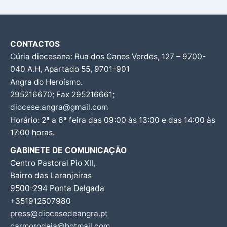
CONTACTOS
Cúria diocesana: Rua dos Canos Verdes, 127 – 9700-
040 A.H, Apartado 55, 9701-901
Angra do Heroísmo.
295216670; Fax 295216661;
diocese.angra@gmail.com
Horário: 2ª a 6ª feira das 09:00 às 13:00 e das 14:00 às
17:00 horas.
GABINETE DE COMUNICAÇÃO
Centro Pastoral Pio XII,
Bairro das Laranjeiras
9500-294 Ponta Delgada
+351912507980
press@diocesedeangra.pt
carmorodeia@hotmail.com