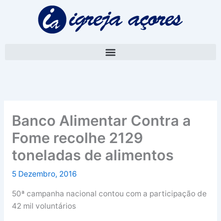
Skip
A
to
r
content
q
u
i
v
o
Banco Alimentar Contra a
Fome recolhe 2129
toneladas de alimentos
5 Dezembro, 2016
50ª campanha nacional contou com a participação de
42 mil voluntários