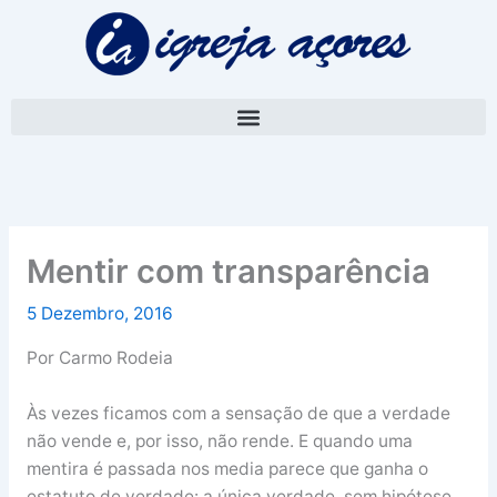
Skip
A
to
r
content
q
u
i
v
o
Mentir com transparência
5 Dezembro, 2016
Por Carmo Rodeia
Às vezes ficamos com a sensação de que a verdade
não vende e, por isso, não rende. E quando uma
mentira é passada nos media parece que ganha o
estatuto de verdade: a única verdade, sem hipótese