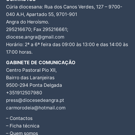
Cúria diocesana: Rua dos Canos Verdes, 127 – 9700-
040 A.H, Apartado 55, 9701-901
Angra do Heroísmo.
295216670; Fax 295216661;
diocese.angra@gmail.com
Horário: 2ª a 6ª feira das 09:00 às 13:00 e das 14:00 às
17:00 horas.
GABINETE DE COMUNICAÇÃO
Centro Pastoral Pio XII,
Bairro das Laranjeiras
9500-294 Ponta Delgada
+351912507980
press@diocesedeangra.pt
carmorodeia@hotmail.com
– Contactos
– Ficha técnica
– Quem somos