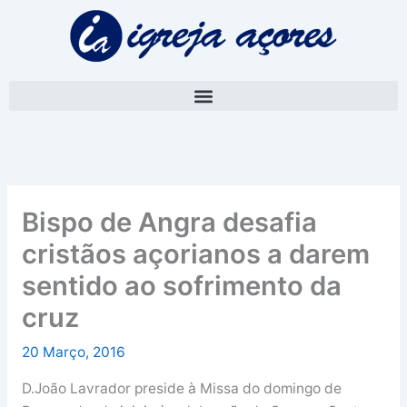
Skip
A
to
r
content
q
u
i
v
o
Bispo de Angra desafia
cristãos açorianos a darem
sentido ao sofrimento da
cruz
20 Março, 2016
D.João Lavrador preside à Missa do domingo de