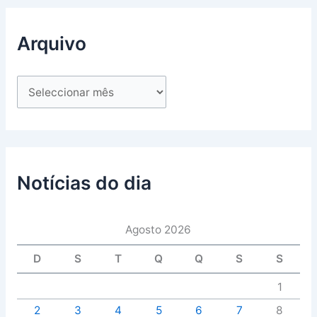
Arquivo
Notícias do dia
Agosto 2026
D
S
T
Q
Q
S
S
1
2
3
4
5
6
7
8