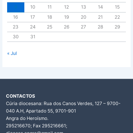
9
10
11
12
13
14
15
16
17
18
19
20
21
22
23
24
25
26
27
28
29
30
31
« Jul
CONTACTOS
Cúria diocesana: Rua dos Canos Verdes, 127 – 9700-
040 A.H, Apartado 55, 9701-901
Angra do Heroísmo.
295216670; Fax 295216661;