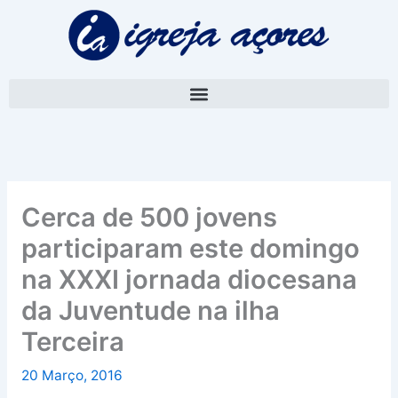
Skip
A
to
r
content
q
u
i
v
o
Cerca de 500 jovens
participaram este domingo
na XXXI jornada diocesana
da Juventude na ilha
Terceira
20 Março, 2016