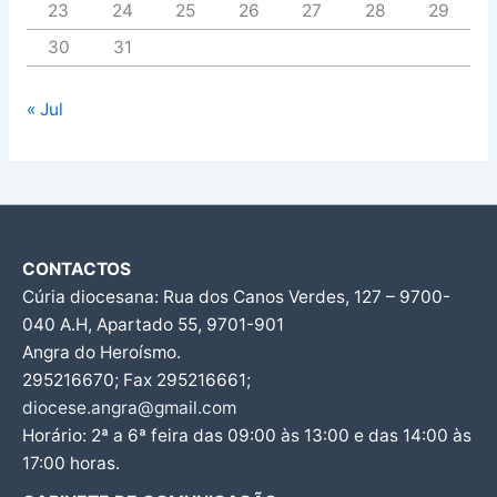
23
24
25
26
27
28
29
30
31
« Jul
CONTACTOS
Cúria diocesana: Rua dos Canos Verdes, 127 – 9700-
040 A.H, Apartado 55, 9701-901
Angra do Heroísmo.
295216670; Fax 295216661;
diocese.angra@gmail.com
Horário: 2ª a 6ª feira das 09:00 às 13:00 e das 14:00 às
17:00 horas.