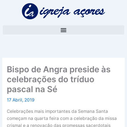
Skip
A
to
r
content
q
u
i
v
o
Bispo de Angra preside às
celebrações do tríduo
pascal na Sé
17 Abril, 2019
Celebrações mais importantes da Semana Santa
começam na quarta feira com a celebração da missa
crismal e a renovação das promessas sacerdotais