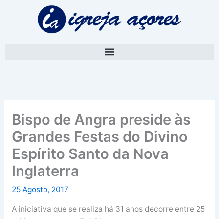
Skip
A
to
r
content
q
u
i
v
o
Bispo de Angra preside às
Grandes Festas do Divino
Espírito Santo da Nova
Inglaterra
25 Agosto, 2017
A iniciativa que se realiza há 31 anos decorre entre 25