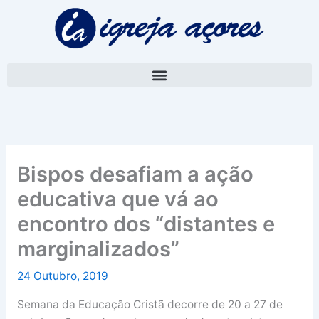
Skip
A
to
r
content
q
u
i
v
o
Bispos desafiam a ação
educativa que vá ao
encontro dos “distantes e
marginalizados”
24 Outubro, 2019
Semana da Educação Cristã decorre de 20 a 27 de