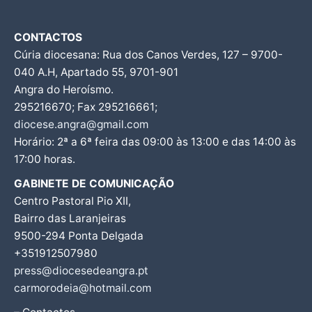
CONTACTOS
Cúria diocesana: Rua dos Canos Verdes, 127 – 9700-
040 A.H, Apartado 55, 9701-901
Angra do Heroísmo.
295216670; Fax 295216661;
diocese.angra@gmail.com
Horário: 2ª a 6ª feira das 09:00 às 13:00 e das 14:00 às
17:00 horas.
GABINETE DE COMUNICAÇÃO
Centro Pastoral Pio XII,
Bairro das Laranjeiras
9500-294 Ponta Delgada
+351912507980
press@diocesedeangra.pt
carmorodeia@hotmail.com