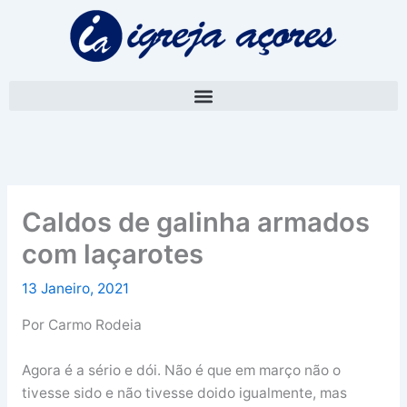
Skip
A
to
r
content
q
u
i
v
o
Caldos de galinha armados
com laçarotes
13 Janeiro, 2021
Por Carmo Rodeia
Agora é a sério e dói. Não é que em março não o
tivesse sido e não tivesse doido igualmente, mas