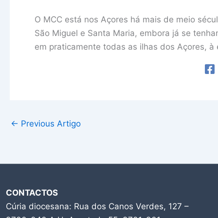
O MCC está nos Açores há mais de meio século, 
São Miguel e Santa Maria, embora já se tenham
em praticamente todas as ilhas dos Açores, à
←
Previous Artigo
CONTACTOS
Cúria diocesana: Rua dos Canos Verdes, 127 –