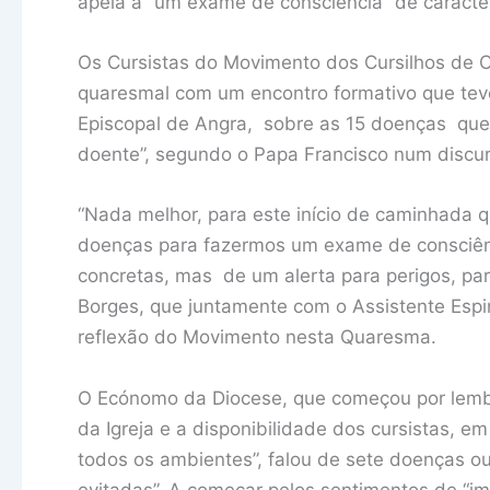
apela a “um exame de consciência” de carácter
Os Cursistas do Movimento dos Cursilhos de 
quaresmal com um encontro formativo que teve 
Episcopal de Angra, sobre as 15 doenças que
doente”, segundo o Papa Francisco num discur
“Nada melhor, para este início de caminhada 
doenças para fazermos um exame de consciênc
concretas, mas de um alerta para perigos, par
Borges, que juntamente com o Assistente Espir
reflexão do Movimento nesta Quaresma.
O Ecónomo da Diocese, que começou por lemb
da Igreja e a disponibilidade dos cursistas, 
todos os ambientes”, falou de sete doenças o
evitadas”. A começar pelos sentimentos de “im