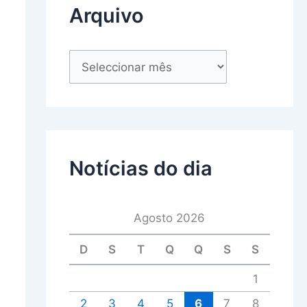
Arquivo
Notícias do dia
Agosto 2026
D
S
T
Q
Q
S
S
1
2
3
4
5
6
7
8