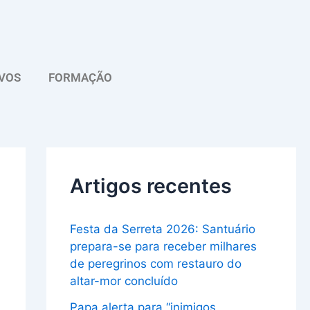
A
r
q
VOS
FORMAÇÃO
u
i
v
o
Artigos recentes
Festa da Serreta 2026: Santuário
prepara-se para receber milhares
de peregrinos com restauro do
altar-mor concluído
Papa alerta para “inimigos