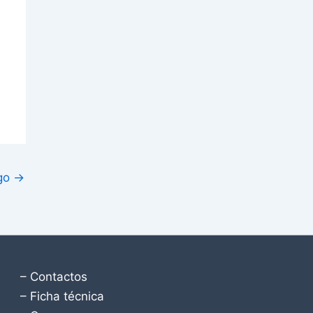
igo
→
– Contactos
– Ficha técnica