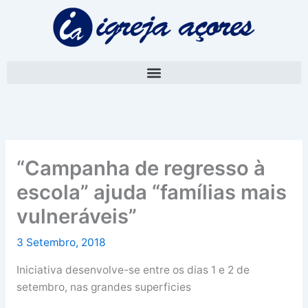
Skip
A
to
r
content
q
u
i
v
o
“Campanha de regresso à
escola” ajuda “famílias mais
vulneráveis”
3 Setembro, 2018
Iniciativa desenvolve-se entre os dias 1 e 2 de
setembro, nas grandes superficies