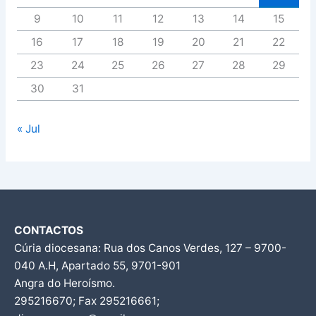
9
10
11
12
13
14
15
16
17
18
19
20
21
22
23
24
25
26
27
28
29
30
31
« Jul
CONTACTOS
Cúria diocesana: Rua dos Canos Verdes, 127 – 9700-
040 A.H, Apartado 55, 9701-901
Angra do Heroísmo.
295216670; Fax 295216661;