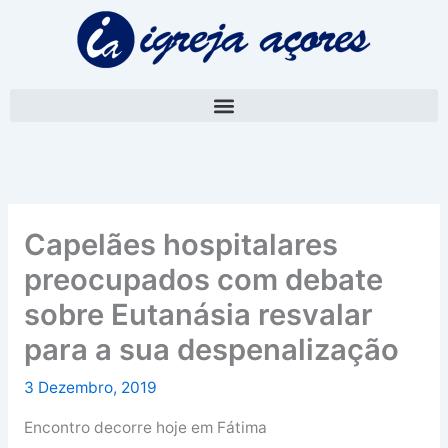
Skip
A
to
r
content
q
u
i
v
o
Capelães hospitalares
preocupados com debate
sobre Eutanásia resvalar
para a sua despenalização
3 Dezembro, 2019
Encontro decorre hoje em Fátima