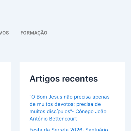
A
r
q
VOS
FORMAÇÃO
u
i
v
o
Artigos recentes
“O Bom Jesus não precisa apenas
de muitos devotos; precisa de
muitos discípulos”- Cónego João
António Bettencourt
Festa da Serreta 2026: Santuário