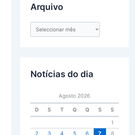
Arquivo
Notícias do dia
Agosto 2026
D
S
T
Q
Q
S
S
1
2
3
4
5
6
7
8