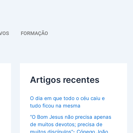
A
r
q
VOS
FORMAÇÃO
u
i
v
o
Artigos recentes
O dia em que todo o céu caiu e
tudo ficou na mesma
“O Bom Jesus não precisa apenas
de muitos devotos; precisa de
muitos discípulos”- Cónego João